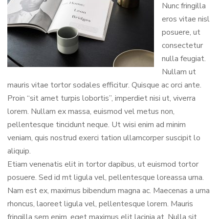
Nunc fringilla
eros vitae nisl
posuere, ut
consectetur
nulla feugiat.
Nullam ut
mauris vitae tortor sodales efficitur. Quisque ac orci ante.
Proin “sit amet turpis lobortis”, imperdiet nisi ut, viverra
lorem. Nullam ex massa, euismod vel metus non,
pellentesque tincidunt neque. Ut wisi enim ad minim
veniam, quis nostrud exerci tation ullamcorper suscipit lo
aliquip.
Etiam venenatis elit in tortor dapibus, ut euismod tortor
posuere. Sed id mt ligula vel, pellentesque loreassa urna.
Nam est ex, maximus bibendum magna ac. Maecenas a urna
rhoncus, laoreet ligula vel, pellentesque lorem. Mauris
fringilla sem enim, eget maximus elit lacinia at. Nulla sit