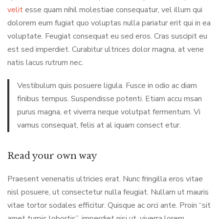
velit
esse quam nihil molestiae consequatur, vel illum qui
dolorem eum fugiat quo voluptas nulla pariatur erit qui in ea
voluptate. Feugiat consequat eu sed eros. Cras suscipit eu
est sed imperdiet. Curabitur ultrices dolor magna, at vene
natis lacus rutrum nec.
Vestibulum quis posuere ligula. Fusce in odio ac diam
finibus tempus. Suspendisse potenti. Etiam accu msan
purus magna, et viverra neque volutpat fermentum. Vi
vamus consequat, felis at al iquam consect etur.
Read your own way
Praesent venenatis ultricies erat. Nunc fringilla eros vitae
nisl posuere, ut consectetur nulla feugiat. Nullam ut mauris
vitae tortor sodales efficitur. Quisque ac orci ante. Proin “sit
amet turpis lobortis”, imperdiet nisi ut, viverra lorem.